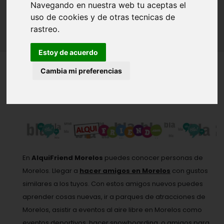
Navegando en nuestra web tu aceptas el
Inicio
Amigos - Amigas
Morelos
uso de cookies y de otras tecnicas de
rastreo.
Estoy de acuerdo
Cambia mi preferencias
MOSTRANDO DEL 1 AL 12 DE MUCHOS
En
AlquiFriend Morelos
puedes conocer personas de
Morelos. Llegar a
hacer amigos en Morelos
con gustos
similares a los tuyos. Con estos amigos nuevos puedes
aprender cosas nuevas, ir a parques de atracciones de
Morelos, asistir a eventos al aire libre en Morelos como
eventos deportivos, hacer snowboarding, o
amigos para