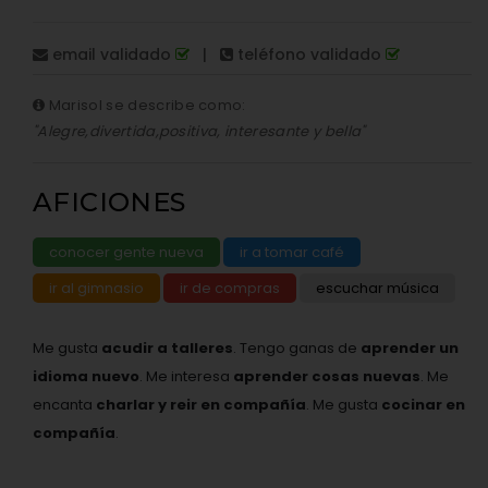
email validado
|
teléfono validado
Marisol se describe como:
"Alegre,divertida,positiva, interesante y bella"
AFICIONES
conocer gente nueva
ir a tomar café
ir al gimnasio
ir de compras
escuchar música
Me gusta
acudir a talleres
. Tengo ganas de
aprender un
idioma nuevo
. Me interesa
aprender cosas nuevas
. Me
encanta
charlar y reir en compañía
. Me gusta
cocinar en
compañía
.