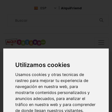
ESP
AlquiFriend
Utilizamos cookies
Encuentra
Usamos cookies y otras tecnicas de
rastreo para mejorar tu experiencia de
compañía en
navegación en nuestra web, para
mostrarte contenidos personalizados y
Barcelona
anuncios adecuados, para analizar el
tráfico en nuestra web y para comprender
ALQUILAR AMIGOS EN
de donde llegan nuestros visitantes.