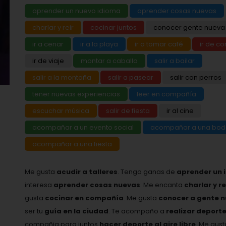
aprender un nuevo idioma
aprender cosas nuevas
charlar y reir
cocinar juntos
conocer gente nueva
ir a cenar
ir a la playa
ir a tomar café
ir de c
ir de viaje
montar a caballo
salir a bailar
salir a la montaña
salir a pasear
salir con perros
tener nuevas experiencias
leer en compañía
escuchar música
salir de fiesta
ir al cine
acompañar a un evento social
acompañar a una bo
acompañar a una fiesta
Me gusta
acudir a talleres
. Tengo ganas de
aprender un 
interesa
aprender cosas nuevas
. Me encanta
charlar y r
gusta
cocinar en compañía
. Me gusta
conocer a gente 
ser tu
guía en la ciudad
. Te acompaño a
realizar deport
compañia para juntos
hacer deporte al aire libre
. Me gus