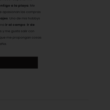
ontigo a la playa
. Me
Me apasionan las compras
ajes
. Uno de mis hobbys
ona
ir al campo
.
Ir de
s y me gusta salir con
 y que me propongan cosas
añia.