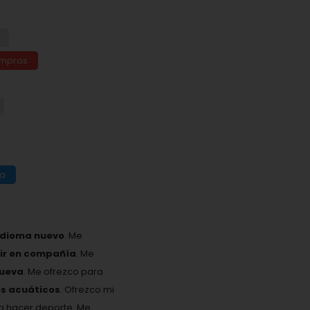
ompras
da
idioma nuevo
. Me
eir en compañía
. Me
nueva
. Me ofrezco para
es acuáticos
. Ofrezco mi
ta hacer deporte. Me