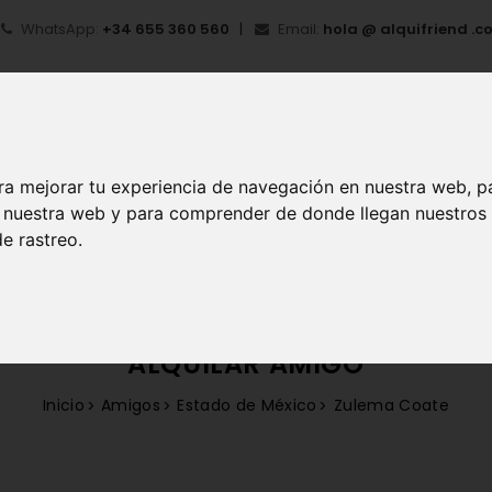
WhatsApp:
+34 655 360 560
Email:
hola @ alquifriend .c
ra mejorar tu experiencia de navegación en nuestra web, p
en nuestra web y para comprender de donde llegan nuestros
IO
¿QUÉ ES ALQUIFRIEND?
MI CUENTA
REGIS
e rastreo.
ALQUILAR AMIGO
Inicio
Amigos
Estado de México
Zulema Coate