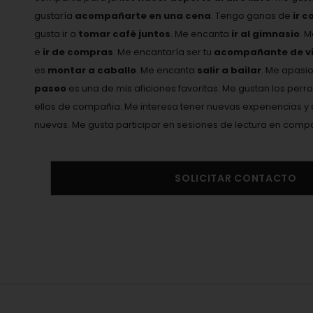
gustaría
acompañarte en una cena
. Tengo ganas de
ir c
gusta ir a
tomar café juntos
. Me encanta
ir al gimnasio
. 
e
ir de compras
. Me encantaría ser tu
acompañante de vi
es
montar a caballo
. Me encanta
salir a bailar
. Me apasi
paseo
es una de mis aficiones favoritas. Me gustan los perro
ellos de compañia. Me interesa tener nuevas experiencias
nuevas. Me gusta participar en sesiones de lectura en comp
SOLICITAR CONTACTO