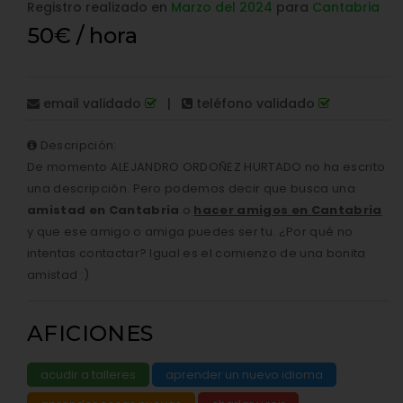
Registro realizado en
Marzo del 2024
para
Cantabria
50€ / hora
email validado
|
teléfono validado
Descripción:
De momento ALEJANDRO ORDOÑEZ HURTADO no ha escrito
una descripción. Pero podemos decir que busca una
amistad en Cantabria
o
hacer amigos en Cantabria
y que ese amigo o amiga puedes ser tu. ¿Por qué no
intentas contactar? Igual es el comienzo de una bonita
amistad :)
AFICIONES
acudir a talleres
aprender un nuevo idioma