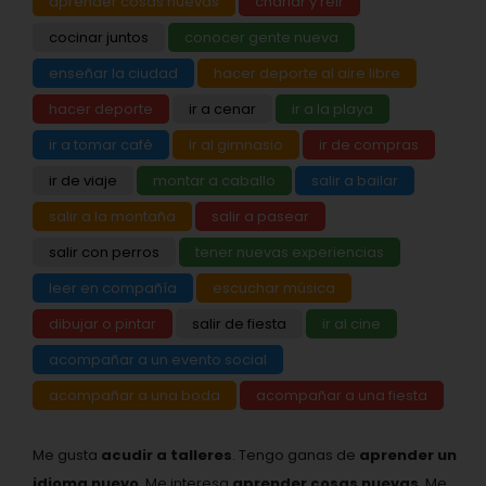
aprender cosas nuevas
charlar y reir
cocinar juntos
conocer gente nueva
enseñar la ciudad
hacer deporte al aire libre
hacer deporte
ir a cenar
ir a la playa
ir a tomar café
ir al gimnasio
ir de compras
ir de viaje
montar a caballo
salir a bailar
salir a la montaña
salir a pasear
salir con perros
tener nuevas experiencias
leer en compañía
escuchar música
dibujar o pintar
salir de fiesta
ir al cine
acompañar a un evento social
acompañar a una boda
acompañar a una fiesta
Me gusta
acudir a talleres
. Tengo ganas de
aprender un
idioma nuevo
. Me interesa
aprender cosas nuevas
. Me