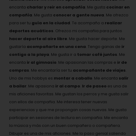
encanta
charlar y reir en compañía
. Me gusta
cocinar en
compañía
. Me gusta
conocer a gente nueva
. Me ofrezco
para ser tu
guía en la ciudad
. Te acompaño a
realizar
deportes acuáticos
. Ofrezco mi compañia para juntos
hacer deporte al aire libre
. Me gusta hacer deporte. Me
gustaría
acompañarte en una cena
. Tengo ganas de
ir
contigo a la playa
. Me gusta ir a
tomar café juntos
. Me
encanta
ir al gimnasio
. Me apasionan las compras e
ir de
compras
. Me encantaría ser tu
acompañante de viajes
.
Uno de mis hobbys es
montar a caballo
. Me encanta
salir
a bailar
. Me apasiona
ir al campo
.
Ir de paseo
es una de
mis aficiones favoritas. Me gustan los perros y me gusta salir
con ellos de compañia. Me interesa tener nuevas
experiencias y que me propongan cosas nuevas. Me gusta
participar en sesiones de lectura en compañia. Me encanta
la música y más con un buen compañero o compañera.
Dibujar es una de mis aficiones. Me lo paso genial saliendo