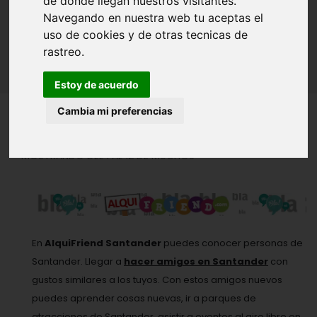
de donde llegan nuestros visitantes.
SANTANDER
Navegando en nuestra web tu aceptas el
uso de cookies y de otras tecnicas de
Inicio
Amigos - Amigas
Santander
rastreo.
Estoy de acuerdo
Cambia mi preferencias
MOSTRANDO DEL 1 AL 12 DE MUCHOS
En
AlquiFriend Santander
puedes conocer personas de
Santander. Llegar a
hacer amigos en Santander
con
gustos similares a los tuyos. Con estos amigos nuevos
puedes aprender cosas nuevas, ir a parques de
atracciones de Santander, asistir a eventos al aire libre en