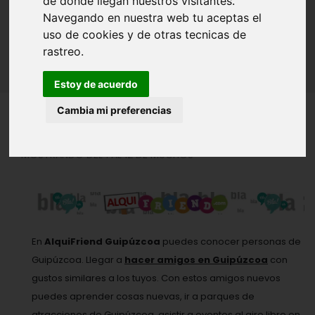
de donde llegan nuestros visitantes.
GUIPÚZCOA
Navegando en nuestra web tu aceptas el
uso de cookies y de otras tecnicas de
Inicio
Amigos - Amigas
Guipúzcoa
rastreo.
Estoy de acuerdo
Cambia mi preferencias
MOSTRANDO DEL 1 AL 12 DE MUCHOS
En
AlquiFriend Guipúzcoa
puedes conocer personas de
Guipúzcoa. Llegar a
hacer amigos en Guipúzcoa
con
gustos similares a los tuyos. Con estos amigos nuevos
puedes aprender cosas nuevas, ir a parques de
atracciones de Guipúzcoa, asistir a eventos al aire libre en