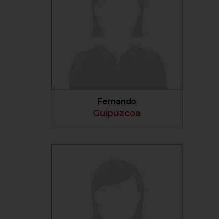
VER PERFIL
Fernando
Guipúzcoa