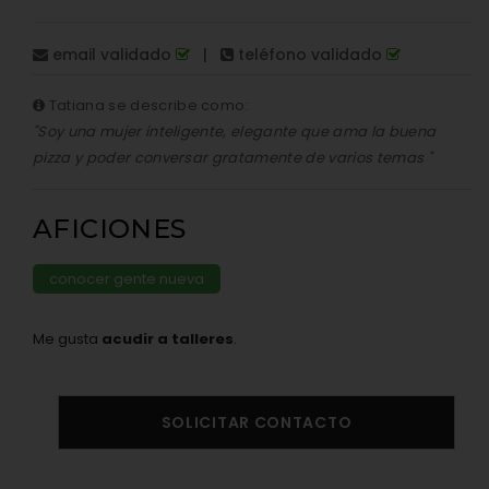
email validado
|
teléfono validado
Tatiana se describe como:
"Soy una mujer inteligente, elegante que ama la buena
pizza y poder conversar gratamente de varios temas "
AFICIONES
conocer gente nueva
Me gusta
acudir a talleres
.
SOLICITAR CONTACTO