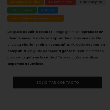
enseñar la ciudad
ir a tomar café
ir de compras
salir a pasear
ir al cine
acompañar a un evento social
Me gusta
acudir a talleres
. Tengo ganas de
aprender un
idioma nuevo
. Me interesa
aprender cosas nuevas
. Me
encanta
charlar y reir en compañía
. Me gusta
cocinar en
compañía
. Me gusta
conocer a gente nueva
. Me ofrezco
para ser tu
guía en la ciudad
. Te acompaño a
realizar
deportes acuáticos
.
SOLICITAR CONTACTO