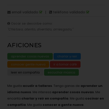
email validado
|
teléfono validado
Oscar se describe como:
"Chistoso, atento, divertido, arriesgado,"
AFICIONES
aprender cosas nuevas
charlar y reir
conocer gente nueva
ir a tomar café
leer en compañía
escuchar música
Me gusta
acudir a talleres
. Tengo ganas de
aprender un
idioma nuevo
. Me interesa
aprender cosas nuevas
. Me
encanta
charlar y reir en compañía
. Me gusta
cocinar en
compañía
. Me gusta
conocer a gente nueva
.