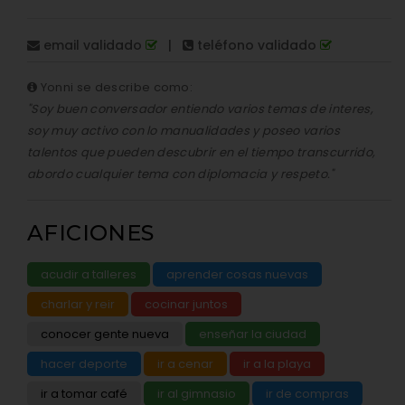
email validado
|
teléfono validado
Yonni se describe como:
"Soy buen conversador entiendo varios temas de interes,
soy muy activo con lo manualidades y poseo varios
talentos que pueden descubrir en el tiempo transcurrido,
abordo cualquier tema con diplomacia y respeto."
AFICIONES
acudir a talleres
aprender cosas nuevas
charlar y reir
cocinar juntos
conocer gente nueva
enseñar la ciudad
hacer deporte
ir a cenar
ir a la playa
ir a tomar café
ir al gimnasio
ir de compras