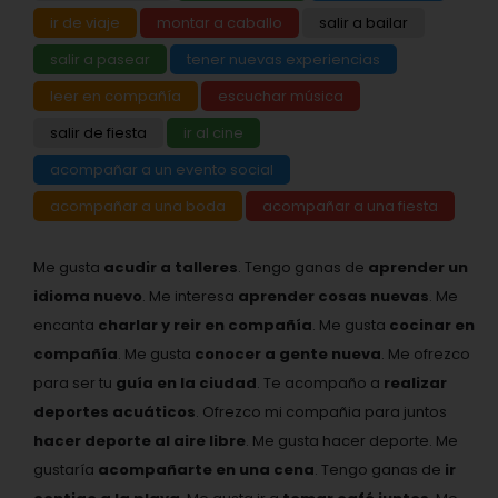
ir de viaje
montar a caballo
salir a bailar
salir a pasear
tener nuevas experiencias
leer en compañía
escuchar música
salir de fiesta
ir al cine
acompañar a un evento social
acompañar a una boda
acompañar a una fiesta
Me gusta
acudir a talleres
. Tengo ganas de
aprender un
idioma nuevo
. Me interesa
aprender cosas nuevas
. Me
encanta
charlar y reir en compañía
. Me gusta
cocinar en
compañía
. Me gusta
conocer a gente nueva
. Me ofrezco
para ser tu
guía en la ciudad
. Te acompaño a
realizar
deportes acuáticos
. Ofrezco mi compañia para juntos
hacer deporte al aire libre
. Me gusta hacer deporte. Me
gustaría
acompañarte en una cena
. Tengo ganas de
ir