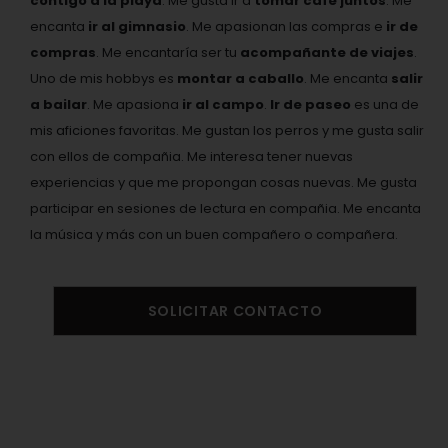
contigo a la playa
. Me gusta ir a
tomar café juntos
. Me
encanta
ir al gimnasio
. Me apasionan las compras e
ir de
compras
. Me encantaría ser tu
acompañante de viajes
.
Uno de mis hobbys es
montar a caballo
. Me encanta
salir
a bailar
. Me apasiona
ir al campo
.
Ir de paseo
es una de
mis aficiones favoritas. Me gustan los perros y me gusta salir
con ellos de compañia. Me interesa tener nuevas
experiencias y que me propongan cosas nuevas. Me gusta
participar en sesiones de lectura en compañia. Me encanta
la música y más con un buen compañero o compañera.
SOLICITAR CONTACTO