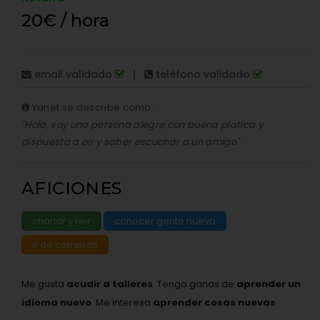
20€ / hora
email validado
|
teléfono validado
Yanet se describe como:
"Hola, soy una persona alegre,con buena platica y
dispuesta a oir y saber escuchar a un amigo"
AFICIONES
charlar y reir
conocer gente nueva
ir de compras
Me gusta
acudir a talleres
. Tengo ganas de
aprender un
idioma nuevo
. Me interesa
aprender cosas nuevas
.