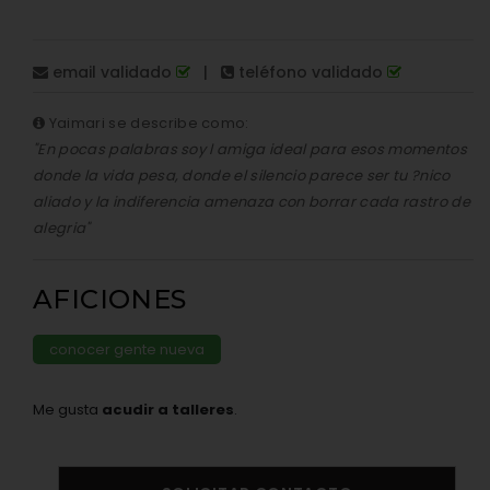
email validado
|
teléfono validado
Yaimari se describe como:
"En pocas palabras soy l amiga ideal para esos momentos
donde la vida pesa, donde el silencio parece ser tu ?nico
aliado y la indiferencia amenaza con borrar cada rastro de
alegria"
AFICIONES
conocer gente nueva
Me gusta
acudir a talleres
.