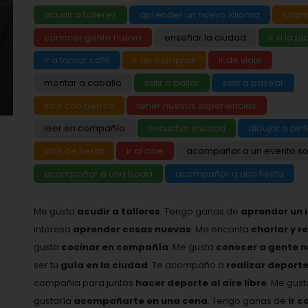
acudir a talleres
aprender un nuevo idioma
charla
conocer gente nueva
enseñar la ciudad
ir a la p
ir a tomar café
ir de compras
ir de viaje
montar a caballo
salir a bailar
salir a pasear
salir con perros
tener nuevas experiencias
leer en compañía
escuchar música
dibujar o pint
salir de fiesta
ir al cine
acompañar a un evento so
acompañar a una boda
acompañar a una fiesta
Me gusta
acudir a talleres
. Tengo ganas de
aprender un 
interesa
aprender cosas nuevas
. Me encanta
charlar y r
gusta
cocinar en compañía
. Me gusta
conocer a gente 
ser tu
guía en la ciudad
. Te acompaño a
realizar deport
compañia para juntos
hacer deporte al aire libre
. Me gus
gustaría
acompañarte en una cena
. Tengo ganas de
ir c