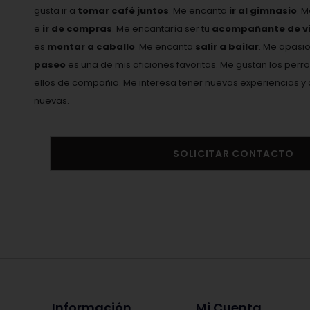
gusta ir a
tomar café juntos
. Me encanta
ir al gimnasio
. 
e
ir de compras
. Me encantaría ser tu
acompañante de vi
es
montar a caballo
. Me encanta
salir a bailar
. Me apasi
paseo
es una de mis aficiones favoritas. Me gustan los perro
ellos de compañia. Me interesa tener nuevas experiencias
nuevas.
SOLICITAR CONTACTO
Información
Mi Cuenta