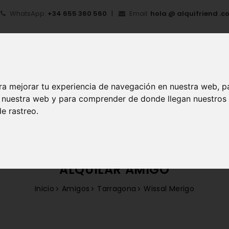
WhatsApp:
+34 655 360 560
Email:
hola @ alquifriend .c
ra mejorar tu experiencia de navegación en nuestra web, p
en nuestra web y para comprender de donde llegan nuestros
IO
¿QUÉ ES ALQUIFRIEND?
MI CUENTA
REGIS
e rastreo.
ALQUILAR AMIGO
Inicio
Amigos
Tarragona
Wissal Merigo