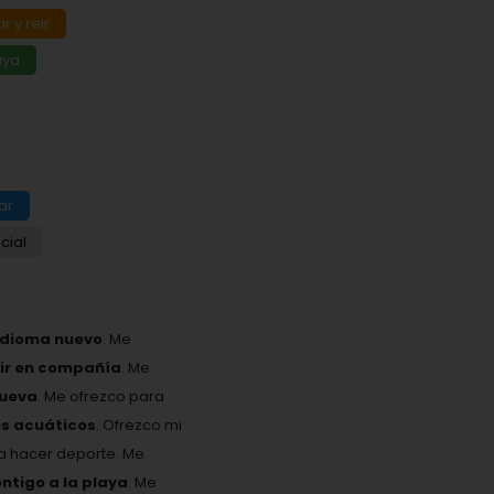
r y reir
laya
ar
cial
idioma nuevo
. Me
eir en compañía
. Me
nueva
. Me ofrezco para
es acuáticos
. Ofrezco mi
ta hacer deporte. Me
ontigo a la playa
. Me