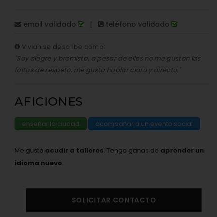
email validado
|
teléfono validado
Vivian se describe como:
"Soy alegre y bromista. a pesar de ellos no me gustan las
faltas de respeto. me gusta hablar claro y directo."
AFICIONES
enseñar la ciudad
acompañar a un evento social
Me gusta
acudir a talleres
. Tengo ganas de
aprender un
idioma nuevo
.
SOLICITAR CONTACTO