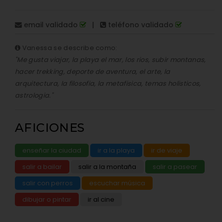
email validado
|
teléfono validado
Vanessa se describe como:
"Me gusta viajar, la playa el mar, los rios, subir montanas,
hacer trekking, deporte de aventura, el arte, la
arquitectura, la filosofia, la metafisica, temas holisticos,
astrologia."
AFICIONES
enseñar la ciudad
ir a la playa
ir de viaje
salir a bailar
salir a la montaña
salir a pasear
salir con perros
escuchar música
dibujar o pintar
ir al cine