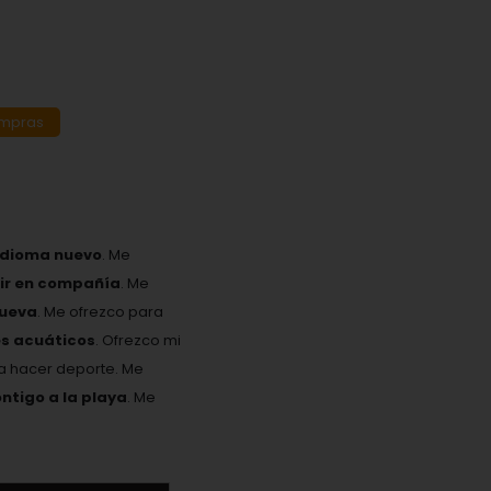
ompras
idioma nuevo
. Me
eir en compañía
. Me
nueva
. Me ofrezco para
es acuáticos
. Ofrezco mi
ta hacer deporte. Me
ontigo a la playa
. Me