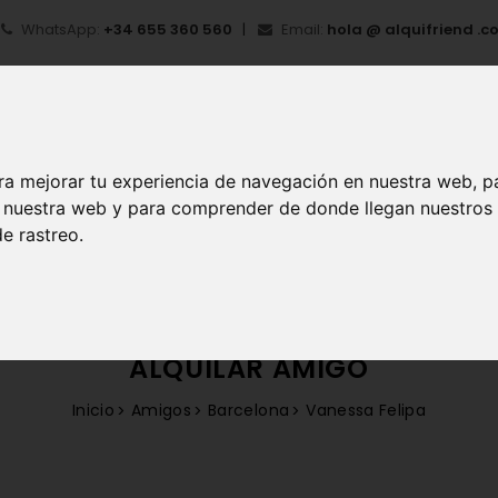
WhatsApp:
+34 655 360 560
Email:
hola @ alquifriend .c
ra mejorar tu experiencia de navegación en nuestra web, p
en nuestra web y para comprender de donde llegan nuestros
e rastreo.
IO
¿QUÉ ES ALQUIFRIEND?
MI CUENTA
REGIS
ALQUILAR AMIGO
Inicio
Amigos
Barcelona
Vanessa Felipa