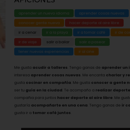
aprender un nuevo idioma
aprender cosas nuevas
conocer gente nueva
hacer deporte al aire libre
ir a cenar
ir a la playa
ir a tomar café
ir de c
ir de viaje
salir a bailar
salir a pasear
tener nuevas experiencias
ir al cine
Me gusta
acudir a talleres
. Tengo ganas de
aprender un 
interesa
aprender cosas nuevas
. Me encanta
charlar y r
gusta
cocinar en compañía
. Me gusta
conocer a gente 
ser tu
guía en la ciudad
. Te acompaño a
realizar deport
compañia para juntos
hacer deporte al aire libre
. Me gus
gustaría
acompañarte en una cena
. Tengo ganas de
ir c
gusta ir a
tomar café juntos
.