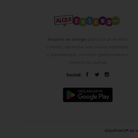
Alquile un amigo
para ir a un evento
o fiesta, aprender una nueva habilidad
o pasatiempo, conocer gente nueva o
mostrar la ciudad
Social:
AlquiFriend® es 