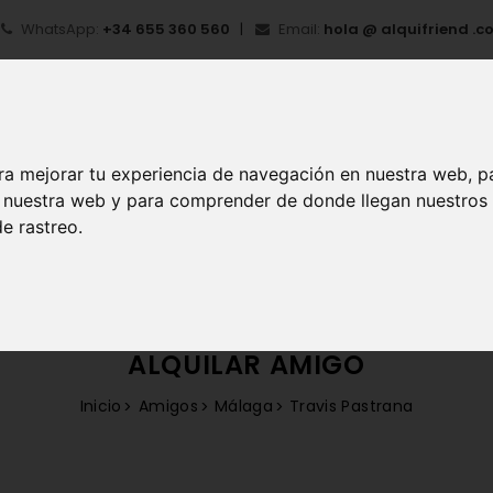
WhatsApp:
+34 655 360 560
Email:
hola @ alquifriend .c
ra mejorar tu experiencia de navegación en nuestra web, p
en nuestra web y para comprender de donde llegan nuestros
e rastreo.
IO
¿QUÉ ES ALQUIFRIEND?
MI CUENTA
REGIS
ALQUILAR AMIGO
Inicio
Amigos
Málaga
Travis Pastrana