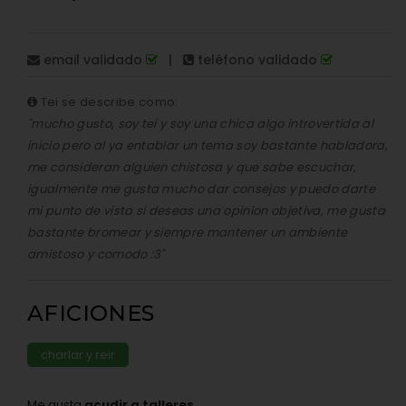
email validado
|
teléfono validado
Tei se describe como:
"mucho gusto, soy tei y soy una chica algo introvertida al
inicio pero al ya entablar un tema soy bastante habladora,
me consideran alguien chistosa y que sabe escuchar,
igualmente me gusta mucho dar consejos y puedo darte
mi punto de vista si deseas una opinion objetiva, me gusta
bastante bromear y siempre mantener un ambiente
amistoso y comodo :3"
AFICIONES
charlar y reir
Me gusta
acudir a talleres
.