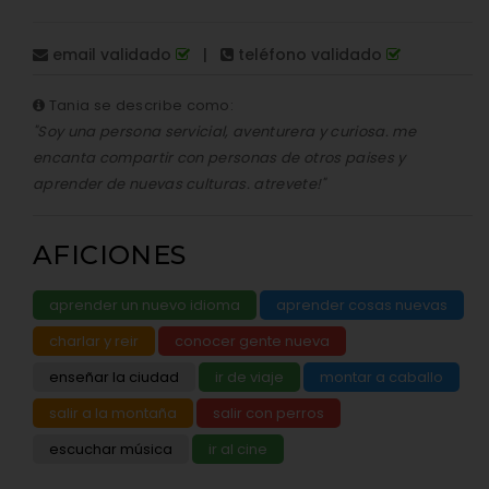
email validado
|
teléfono validado
Tania se describe como:
"Soy una persona servicial, aventurera y curiosa. me
encanta compartir con personas de otros paises y
aprender de nuevas culturas. atrevete!"
AFICIONES
aprender un nuevo idioma
aprender cosas nuevas
charlar y reir
conocer gente nueva
enseñar la ciudad
ir de viaje
montar a caballo
salir a la montaña
salir con perros
escuchar música
ir al cine