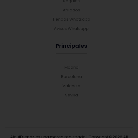
Regalos
Afiliados
Tiendas Whatsapp
Avisos Whatsapp
Principales
Madrid
Barcelona
Valencia
Sevilla
AlquiFriend® es una marca registrada | Copyright ©
2026 All