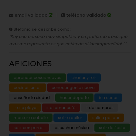
email validado
|
teléfono validado
Stefania se describe como:
"Soy una persona muy simpatica y empatica. la frase que
mas me representa es que entiendo al incomprendido! ?"
AFICIONES
aprender cosas nuevas
charlar y reir
cocinar juntos
conocer gente nueva
enseñar la ciudad
hacer deporte
ir a cenar
ir a la playa
ir a tomar café
ir de compras
montar a caballo
salir a bailar
salir a pasear
salir con perros
escuchar música
salir de fiesta