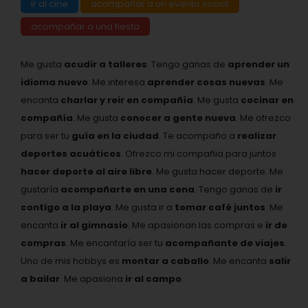
ir al cine
acompañar a un evento social
acompañar a una fiesta
Me gusta
acudir a talleres
. Tengo ganas de
aprender un
idioma nuevo
. Me interesa
aprender cosas nuevas
. Me
encanta
charlar y reir en compañía
. Me gusta
cocinar en
compañía
. Me gusta
conocer a gente nueva
. Me ofrezco
para ser tu
guía en la ciudad
. Te acompaño a
realizar
deportes acuáticos
. Ofrezco mi compañia para juntos
hacer deporte al aire libre
. Me gusta hacer deporte. Me
gustaría
acompañarte en una cena
. Tengo ganas de
ir
contigo a la playa
. Me gusta ir a
tomar café juntos
. Me
encanta
ir al gimnasio
. Me apasionan las compras e
ir de
compras
. Me encantaría ser tu
acompañante de viajes
.
Uno de mis hobbys es
montar a caballo
. Me encanta
salir
a bailar
. Me apasiona
ir al campo
.