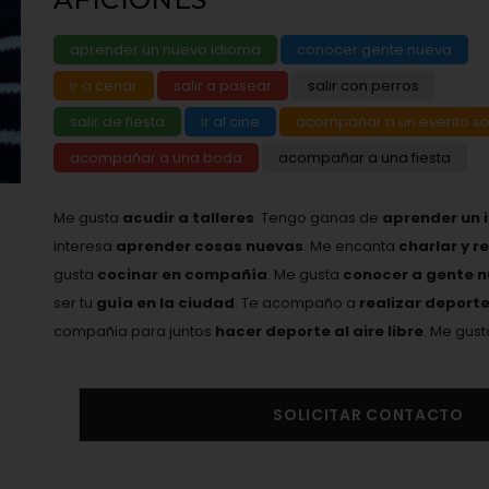
aprender un nuevo idioma
conocer gente nueva
ir a cenar
salir a pasear
salir con perros
salir de fiesta
ir al cine
acompañar a un evento so
acompañar a una boda
acompañar a una fiesta
Me gusta
acudir a talleres
. Tengo ganas de
aprender un 
interesa
aprender cosas nuevas
. Me encanta
charlar y r
gusta
cocinar en compañía
. Me gusta
conocer a gente 
ser tu
guía en la ciudad
. Te acompaño a
realizar deport
compañia para juntos
hacer deporte al aire libre
. Me gus
SOLICITAR CONTACTO