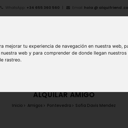
WhatsApp:
+34 655 360 560
Email:
hola @ alquifriend .c
ra mejorar tu experiencia de navegación en nuestra web, p
en nuestra web y para comprender de donde llegan nuestros
e rastreo.
IO
¿QUÉ ES ALQUIFRIEND?
MI CUENTA
REGIS
ALQUILAR AMIGO
Inicio
Amigos
Pontevedra
Sofia Davis Mendez