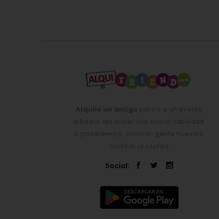
Alquile un amigo
para ir a un evento
o fiesta, aprender una nueva habilidad
o pasatiempo, conocer gente nueva o
mostrar la ciudad
Social: