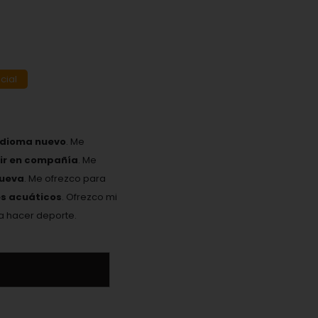
cial
idioma nuevo
. Me
eir en compañía
. Me
nueva
. Me ofrezco para
es acuáticos
. Ofrezco mi
ta hacer deporte.