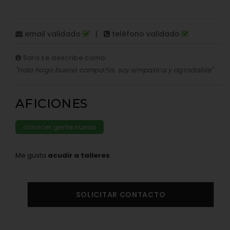
email validado
|
teléfono validado
Sara se describe como:
"Hola hago buena compa?ia, soy simpatica y agradable"
AFICIONES
conocer gente nueva
Me gusta
acudir a talleres
.
SOLICITAR CONTACTO