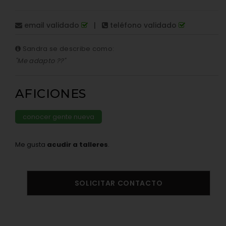
email validado
|
teléfono validado
Sandra se describe como:
"Me adapto ??"
AFICIONES
conocer gente nueva
Me gusta
acudir a talleres
.
SOLICITAR CONTACTO