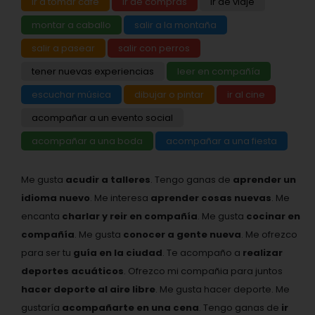
ir a tomar café
ir de compras
ir de viaje
montar a caballo
salir a la montaña
salir a pasear
salir con perros
tener nuevas experiencias
leer en compañía
escuchar música
dibujar o pintar
ir al cine
acompañar a un evento social
acompañar a una boda
acompañar a una fiesta
Me gusta
acudir a talleres
. Tengo ganas de
aprender un
idioma nuevo
. Me interesa
aprender cosas nuevas
. Me
encanta
charlar y reir en compañía
. Me gusta
cocinar en
compañía
. Me gusta
conocer a gente nueva
. Me ofrezco
para ser tu
guía en la ciudad
. Te acompaño a
realizar
deportes acuáticos
. Ofrezco mi compañia para juntos
hacer deporte al aire libre
. Me gusta hacer deporte. Me
gustaría
acompañarte en una cena
. Tengo ganas de
ir