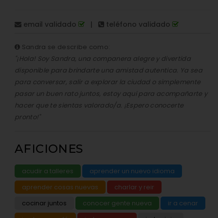
email validado
|
teléfono validado
Sandra se describe como:
"¡Hola! Soy Sandra, una companera alegre y divertida
disponible para brindarte una amistad autentica. Ya sea
para conversar, salir a explorar la ciudad o simplemente
pasar un buen rato juntos, estoy aqui para acompañarte y
hacer que te sientas valorado/a. ¡Espero conocerte
pronto!"
AFICIONES
acudir a talleres
aprender un nuevo idioma
aprender cosas nuevas
charlar y reir
cocinar juntos
conocer gente nueva
ir a cenar