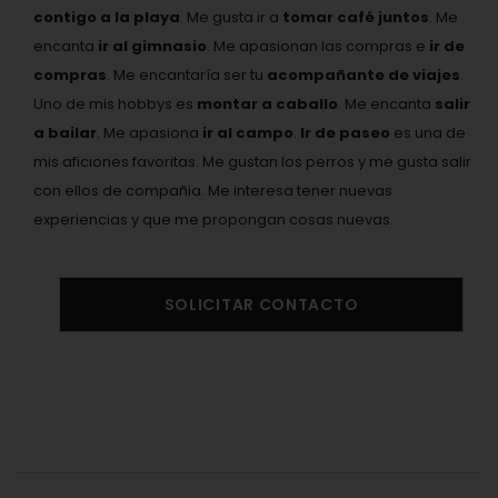
contigo a la playa
. Me gusta ir a
tomar café juntos
. Me
encanta
ir al gimnasio
. Me apasionan las compras e
ir de
compras
. Me encantaría ser tu
acompañante de viajes
.
Uno de mis hobbys es
montar a caballo
. Me encanta
salir
a bailar
. Me apasiona
ir al campo
.
Ir de paseo
es una de
mis aficiones favoritas. Me gustan los perros y me gusta salir
con ellos de compañia. Me interesa tener nuevas
experiencias y que me propongan cosas nuevas.
SOLICITAR CONTACTO