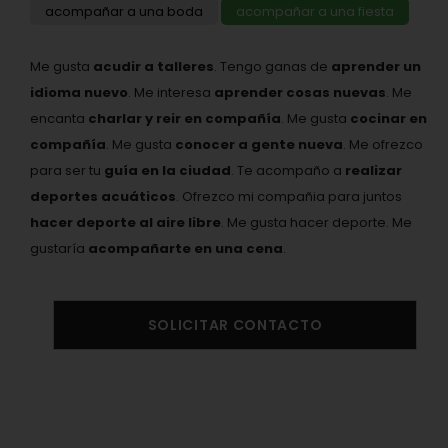
acompañar a una boda
acompañar a una fiesta
Me gusta
acudir a talleres
. Tengo ganas de
aprender un
idioma nuevo
. Me interesa
aprender cosas nuevas
. Me
encanta
charlar y reir en compañía
. Me gusta
cocinar en
compañía
. Me gusta
conocer a gente nueva
. Me ofrezco
para ser tu
guía en la ciudad
. Te acompaño a
realizar
deportes acuáticos
. Ofrezco mi compañia para juntos
hacer deporte al aire libre
. Me gusta hacer deporte. Me
gustaría
acompañarte en una cena
.
SOLICITAR CONTACTO