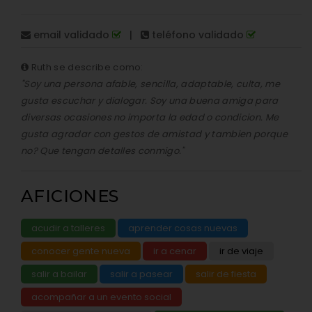
email validado
|
teléfono validado
Ruth se describe como:
"Soy una persona afable, sencilla, adaptable, culta, me
gusta escuchar y dialogar. Soy una buena amiga para
diversas ocasiones no importa la edad o condicion. Me
gusta agradar con gestos de amistad y tambien porque
no? Que tengan detalles conmigo."
AFICIONES
acudir a talleres
aprender cosas nuevas
conocer gente nueva
ir a cenar
ir de viaje
salir a bailar
salir a pasear
salir de fiesta
acompañar a un evento social