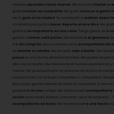
interesa
aprender cosas nuevas
. Me encanta
charlar y r
gusta
cocinar en compañía
. Me gusta
conocer a gente 
ser tu
guía en la ciudad
. Te acompaño a
realizar deport
compañia para juntos
hacer deporte al aire libre
. Me gus
gustaría
acompañarte en una cena
. Tengo ganas de
ir c
gusta ir a
tomar café juntos
. Me encanta
ir al gimnasio
. 
e
ir de compras
. Me encantaría ser tu
acompañante de vi
es
montar a caballo
. Me encanta
salir a bailar
. Me apasi
paseo
es una de mis aficiones favoritas. Me gustan los perro
ellos de compañia. Me interesa tener nuevas experiencias
nuevas. Me gusta participar en sesiones de lectura en comp
música y más con un buen compañero o compañera. Dibujar 
Me lo paso genial saliendo de fiesta en compañía. El cine e
gustaría
ir al cine
contigo. Me ofrezco para
acompañarte a 
social
como boda, bautizo, comunión, cena de empresa, ... 
acompañante de boda
. Me encantaría
ir a una fiesta
con