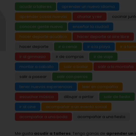
acudir a talleres
aprender un nuevo idioma
aprender cosas nuevas
charlar y reir
cocinar junt
conocer gente nueva
enseñar la ciudad
hacer deporte acuático
hacer deporte al aire libre
hacer deporte
ir a cenar
ir a la playa
ir a tom
ir al gimnasio
ir de compras
ir de viaje
montar a caballo
salir a bailar
salir a la montaña
salir a pasear
salir con perros
tener nuevas experiencias
leer en compañía
escuchar música
dibujar o pintar
salir de fiesta
ir al cine
acompañar a un evento social
acompañar a una boda
acompañar a una fiesta
Me gusta
acudir a talleres
. Tengo ganas de
aprender un 