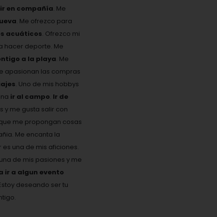
eir en compañía
. Me
nueva
. Me ofrezco para
es acuáticos
. Ofrezco mi
ta hacer deporte. Me
ontigo a la playa
. Me
Me apasionan las compras
ajes
. Uno de mis hobbys
ona
ir al campo
.
Ir de
s y me gusta salir con
 y que me propongan cosas
añia. Me encanta la
es una de mis aficiones.
s una de mis pasiones y me
ir a algun evento
Estoy deseando ser tu
tigo.