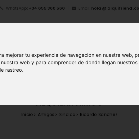
WhatsApp:
+34 655 360 560
Email:
hola @ alquifriend .c
ra mejorar tu experiencia de navegación en nuestra web, p
en nuestra web y para comprender de donde llegan nuestros
IO
¿QUÉ ES ALQUIFRIEND?
MI CUENTA
REGIS
e rastreo.
ALQUILAR AMIGO
Inicio
Amigos
Sinaloa
Ricardo Sanchez