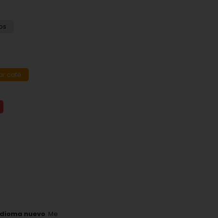
os
ar café
idioma nuevo
. Me