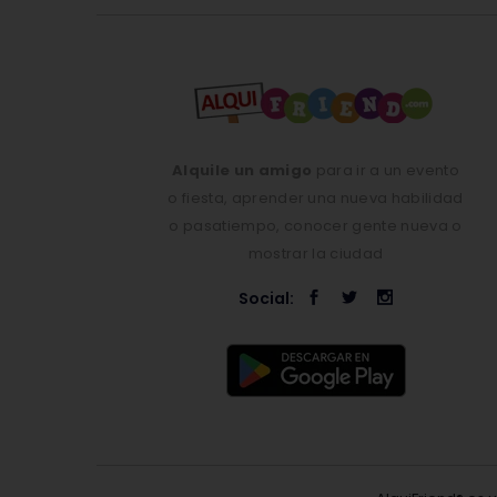
Alquile un amigo
para ir a un evento
o fiesta, aprender una nueva habilidad
o pasatiempo, conocer gente nueva o
mostrar la ciudad
Social: