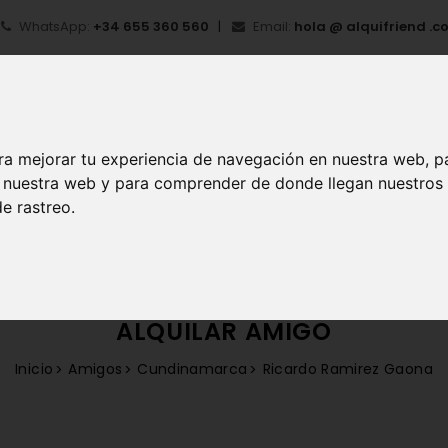
WhatsApp:
+34 655 360 560
Email:
hola @ alquifriend .c
ra mejorar tu experiencia de navegación en nuestra web, p
en nuestra web y para comprender de donde llegan nuestros
e rastreo.
IO
¿QUÉ ES ALQUIFRIEND?
MI CUENTA
REGIS
ALQUILAR AMIGO
Inicio
Amigos
Cundinamarca
Ricardo Ramirez Gaona