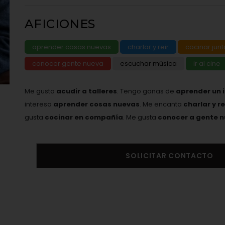
AFICIONES
aprender cosas nuevas
charlar y reir
cocinar junt
conocer gente nueva
escuchar música
ir al cine
Me gusta
acudir a talleres
. Tengo ganas de
aprender un 
interesa
aprender cosas nuevas
. Me encanta
charlar y r
gusta
cocinar en compañía
. Me gusta
conocer a gente 
SOLICITAR CONTACTO