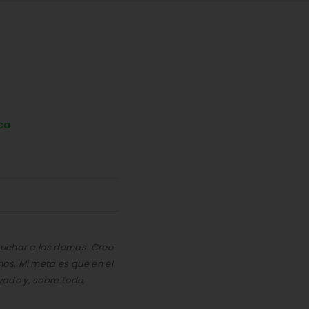
ca
cuchar a los demas. Creo
os. Mi meta es que en el
ado y, sobre todo,