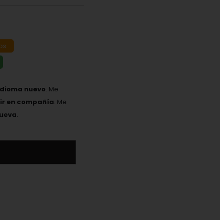
os
idioma nuevo
. Me
eir en compañía
. Me
nueva
.