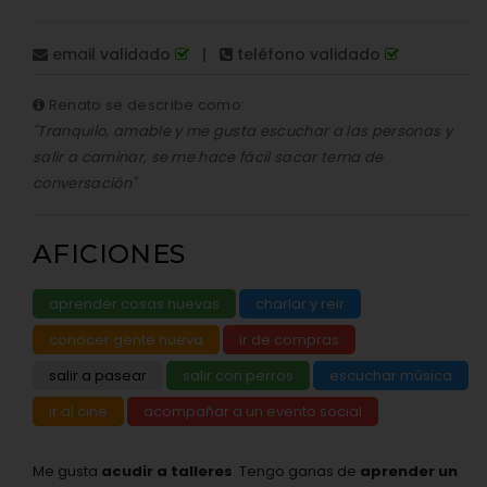
email validado
|
teléfono validado
Renato se describe como:
"Tranquilo, amable y me gusta escuchar a las personas y
salir a caminar, se me hace fácil sacar tema de
conversación"
AFICIONES
aprender cosas nuevas
charlar y reir
conocer gente nueva
ir de compras
salir a pasear
salir con perros
escuchar música
ir al cine
acompañar a un evento social
Me gusta
acudir a talleres
. Tengo ganas de
aprender un