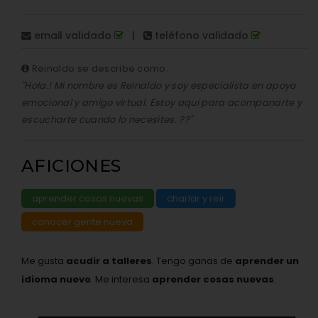
email validado
|
teléfono validado
Reinaldo se describe como:
"Hola.! Mi nombre es Reinaldo y soy especialista en apoyo
emocional y amigo virtual. Estoy aqui para acompanarte y
escucharte cuando lo necesites. ??"
AFICIONES
aprender cosas nuevas
charlar y reir
conocer gente nueva
Me gusta
acudir a talleres
. Tengo ganas de
aprender un
idioma nuevo
. Me interesa
aprender cosas nuevas
.