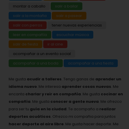
montar a caballo
salir a bailar
salir a la montaña
salir a pasear
salir con perros
tener nuevas experiencias
leer en compañía
escuchar música
salir de fiesta
ir al cine
acompañar a un evento social
acompañar a una boda
acompañar a una fiesta
Me gusta
acudir a talleres
. Tengo ganas de
aprender un
idioma nuevo
. Me interesa
aprender cosas nuevas
. Me
encanta
charlar y reir en compañía
. Me gusta
cocinar en
compañía
. Me gusta
conocer a gente nueva
. Me ofrezco
para ser tu
guía en la ciudad
. Te acompaño a
realizar
deportes acuáticos
. Ofrezco mi compañia para juntos
hacer deporte al aire libre
. Me gusta hacer deporte. Me