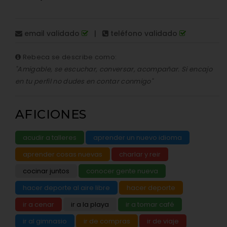
email validado
|
teléfono validado
Rebeca se describe como:
"Amigable, se escuchar, conversar, acompañar. Si encajo
en tu perfil no dudes en contar conmigo"
AFICIONES
acudir a talleres
aprender un nuevo idioma
aprender cosas nuevas
charlar y reir
cocinar juntos
conocer gente nueva
hacer deporte al aire libre
hacer deporte
ir a cenar
ir a la playa
ir a tomar café
ir al gimnasio
ir de compras
ir de viaje