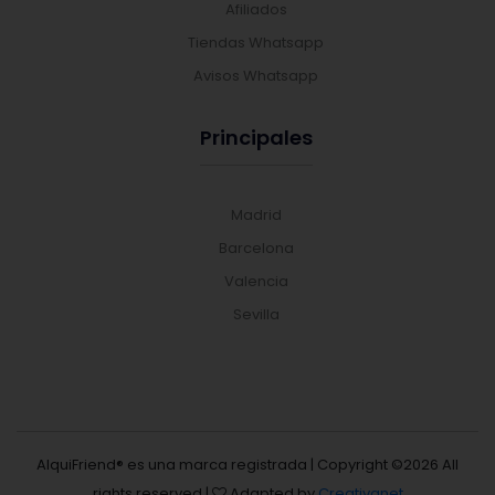
Afiliados
Tiendas Whatsapp
Avisos Whatsapp
Principales
Madrid
Barcelona
Valencia
Sevilla
AlquiFriend® es una marca registrada | Copyright ©
2026 All
rights reserved |
Adapted by
Creativanet