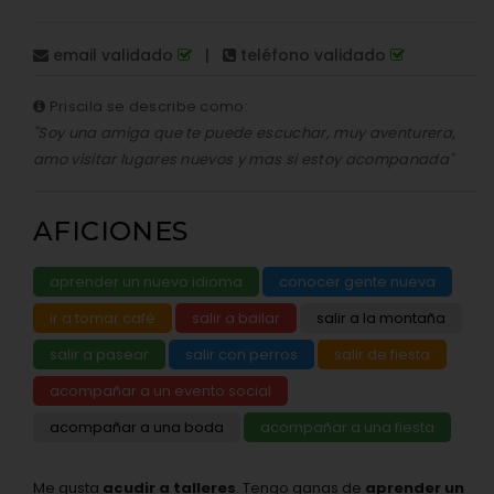
email validado
|
teléfono validado
Priscila se describe como:
"Soy una amiga que te puede escuchar, muy aventurera,
amo visitar lugares nuevos y mas si estoy acompanada"
AFICIONES
aprender un nuevo idioma
conocer gente nueva
ir a tomar café
salir a bailar
salir a la montaña
salir a pasear
salir con perros
salir de fiesta
acompañar a un evento social
acompañar a una boda
acompañar a una fiesta
Me gusta
acudir a talleres
. Tengo ganas de
aprender un