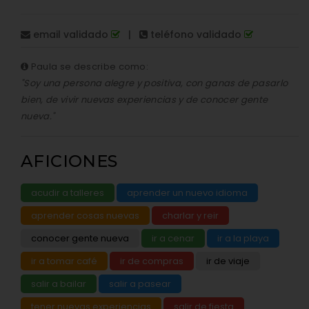
email validado
|
teléfono validado
Paula se describe como:
"Soy una persona alegre y positiva, con ganas de pasarlo
bien, de vivir nuevas experiencias y de conocer gente
nueva."
AFICIONES
acudir a talleres
aprender un nuevo idioma
aprender cosas nuevas
charlar y reir
conocer gente nueva
ir a cenar
ir a la playa
ir a tomar café
ir de compras
ir de viaje
salir a bailar
salir a pasear
tener nuevas experiencias
salir de fiesta