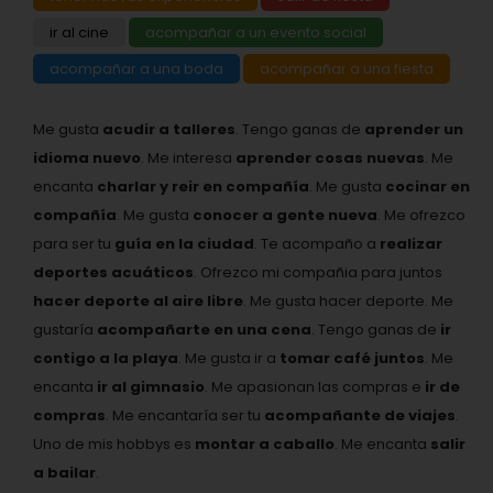
ir al cine
acompañar a un evento social
acompañar a una boda
acompañar a una fiesta
Me gusta
acudir a talleres
. Tengo ganas de
aprender un
idioma nuevo
. Me interesa
aprender cosas nuevas
. Me
encanta
charlar y reir en compañía
. Me gusta
cocinar en
compañía
. Me gusta
conocer a gente nueva
. Me ofrezco
para ser tu
guía en la ciudad
. Te acompaño a
realizar
deportes acuáticos
. Ofrezco mi compañia para juntos
hacer deporte al aire libre
. Me gusta hacer deporte. Me
gustaría
acompañarte en una cena
. Tengo ganas de
ir
contigo a la playa
. Me gusta ir a
tomar café juntos
. Me
encanta
ir al gimnasio
. Me apasionan las compras e
ir de
compras
. Me encantaría ser tu
acompañante de viajes
.
Uno de mis hobbys es
montar a caballo
. Me encanta
salir
a bailar
.