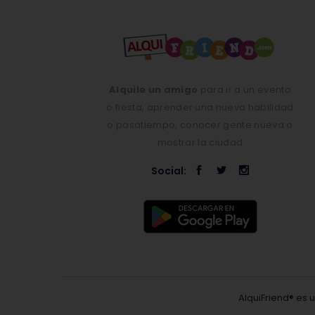
Alquile un amigo
para ir a un evento
o fiesta, aprender una nueva habilidad
o pasatiempo, conocer gente nueva o
mostrar la ciudad
Social:
AlquiFriend® es 