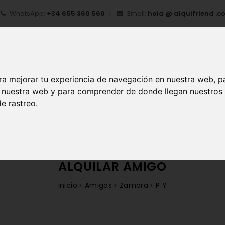
WhatsApp:
+34 655 360 560
Email:
hola @ alquifriend .c
ra mejorar tu experiencia de navegación en nuestra web, p
en nuestra web y para comprender de donde llegan nuestros
e rastreo.
IO
¿QUÉ ES ALQUIFRIEND?
MI CUENTA
REGIS
ALQUILAR AMIGO
Inicio
Amigos
Zamora
P Y