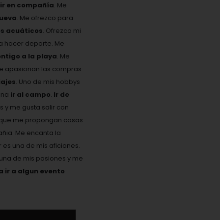
eir en compañía
. Me
nueva
. Me ofrezco para
es acuáticos
. Ofrezco mi
ta hacer deporte. Me
ontigo a la playa
. Me
Me apasionan las compras
ajes
. Uno de mis hobbys
ona
ir al campo
.
Ir de
s y me gusta salir con
 y que me propongan cosas
añia. Me encanta la
es una de mis aficiones.
s una de mis pasiones y me
ir a algun evento