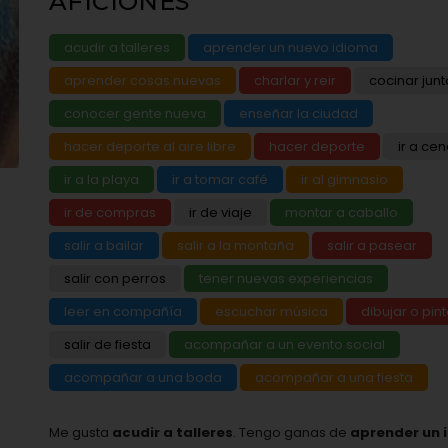
AFICIONES
acudir a talleres
aprender un nuevo idioma
aprender cosas nuevas
charlar y reir
cocinar junt
conocer gente nueva
enseñar la ciudad
hacer deporte al aire libre
hacer deporte
ir a cen
ir a la playa
ir a tomar café
ir al gimnasio
ir de compras
ir de viaje
montar a caballo
salir a bailar
salir a la montaña
salir a pasear
salir con perros
tener nuevas experiencias
leer en compañía
escuchar música
dibujar o pint
salir de fiesta
acompañar a un evento social
acompañar a una boda
acompañar a una fiesta
Me gusta
acudir a talleres
. Tengo ganas de
aprender un 