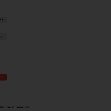
os
ar
ar
idioma nuevo
. Me