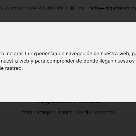
WhatsApp:
+34 655 360 560
Email:
hola @ alquifriend .c
ra mejorar tu experiencia de navegación en nuestra web, p
en nuestra web y para comprender de donde llegan nuestros
IO
¿QUÉ ES ALQUIFRIEND?
MI CUENTA
REGIS
e rastreo.
ALQUILAR AMIGO
Inicio
Amigos
Madrid
Ovidio Fernandez