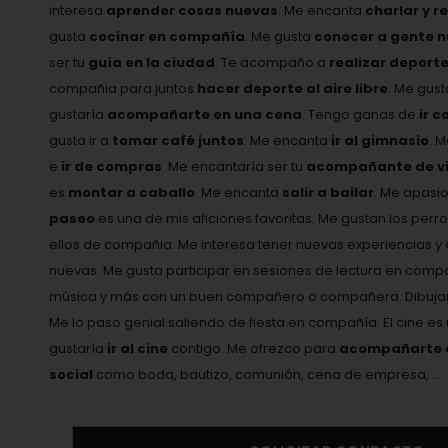
interesa
aprender cosas nuevas
. Me encanta
charlar y r
gusta
cocinar en compañía
. Me gusta
conocer a gente 
ser tu
guía en la ciudad
. Te acompaño a
realizar deport
compañia para juntos
hacer deporte al aire libre
. Me gus
gustaría
acompañarte en una cena
. Tengo ganas de
ir c
gusta ir a
tomar café juntos
. Me encanta
ir al gimnasio
. 
e
ir de compras
. Me encantaría ser tu
acompañante de vi
es
montar a caballo
. Me encanta
salir a bailar
. Me apasi
paseo
es una de mis aficiones favoritas. Me gustan los perro
ellos de compañia. Me interesa tener nuevas experiencias
nuevas. Me gusta participar en sesiones de lectura en comp
música y más con un buen compañero o compañera. Dibujar 
Me lo paso genial saliendo de fiesta en compañía. El cine e
gustaría
ir al cine
contigo. Me ofrezco para
acompañarte a 
social
como boda, bautizo, comunión, cena de empresa, ...