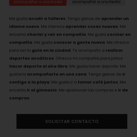
acompañar a una boda
acompañar a una fiesta
Me gusta
acudir a talleres
. Tengo ganas de
aprender un
idioma nuevo
. Me interesa
aprender cosas nuevas
. Me
encanta
charlar y reir en compañía
. Me gusta
cocinar en
compañía
. Me gusta
conocer a gente nueva
. Me ofrezco
para ser tu
guía en la ciudad
. Te acompaño a
realizar
deportes acuáticos
. Ofrezco mi compañia para juntos
hacer deporte al aire libre
. Me gusta hacer deporte. Me
gustaría
acompañarte en una cena
. Tengo ganas de
ir
contigo a la playa
. Me gusta ir a
tomar café juntos
. Me
encanta
ir al gimnasio
. Me apasionan las compras e
ir de
compras
.
SOLICITAR CONTACTO