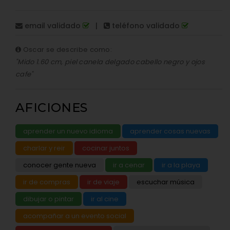
email validado
|
teléfono validado
Oscar se describe como:
"Mido 1.60 cm, piel canela delgado cabello negro y ojos
cafe"
AFICIONES
aprender un nuevo idioma
aprender cosas nuevas
charlar y reir
cocinar juntos
conocer gente nueva
ir a cenar
ir a la playa
ir de compras
ir de viaje
escuchar música
dibujar o pintar
ir al cine
acompañar a un evento social