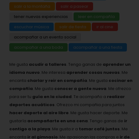
salir a la montaña
salir a pasear
tener nuevas experiencias
leer en compañía
escuchar música
salir de fiesta
ir al cine
acompañar a un evento social
acompañar a una boda
acompañar a una fiesta
Me gusta
acudir a talleres
. Tengo ganas de
aprender un
idioma nuevo
. Me interesa
aprender cosas nuevas
. Me
encanta
charlar y reir en compañía
. Me gusta
cocinar en
compañía
. Me gusta
conocer a gente nueva
. Me ofrezco
para ser tu
guía en la ciudad
. Te acompaño a
realizar
deportes acuáticos
. Ofrezco mi compañia para juntos
hacer deporte al aire libre
. Me gusta hacer deporte. Me
gustaría
acompañarte en una cena
. Tengo ganas de
ir
contigo a la playa
. Me gusta ir a
tomar café juntos
. Me
encanta
ir al gimnasio
. Me apasionan las compras e
ir de