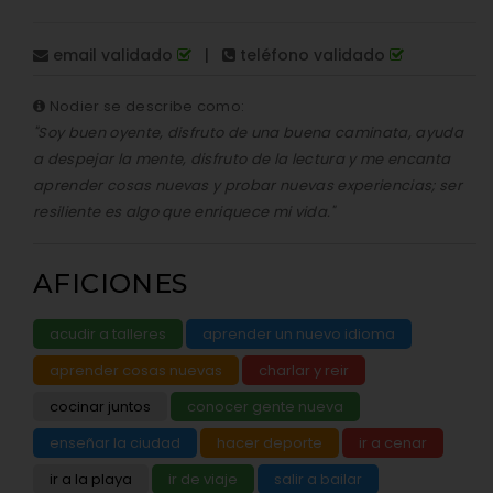
email validado
|
teléfono validado
Nodier se describe como:
"Soy buen oyente, disfruto de una buena caminata, ayuda
a despejar la mente, disfruto de la lectura y me encanta
aprender cosas nuevas y probar nuevas experiencias; ser
resiliente es algo que enriquece mi vida."
AFICIONES
acudir a talleres
aprender un nuevo idioma
aprender cosas nuevas
charlar y reir
cocinar juntos
conocer gente nueva
enseñar la ciudad
hacer deporte
ir a cenar
ir a la playa
ir de viaje
salir a bailar