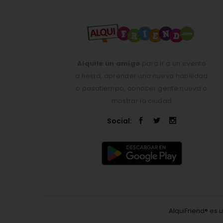
Alquile un amigo
para ir a un evento
o fiesta, aprender una nueva habilidad
o pasatiempo, conocer gente nueva o
mostrar la ciudad
Social:
AlquiFriend® es 