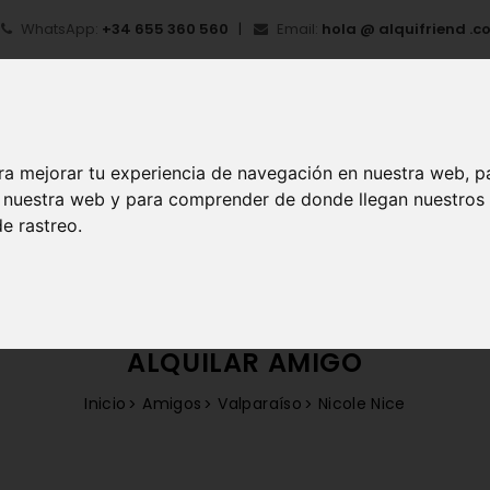
WhatsApp:
+34 655 360 560
Email:
hola @ alquifriend .c
ra mejorar tu experiencia de navegación en nuestra web, p
en nuestra web y para comprender de donde llegan nuestros
e rastreo.
IO
¿QUÉ ES ALQUIFRIEND?
MI CUENTA
REGIS
ALQUILAR AMIGO
Inicio
Amigos
Valparaíso
Nicole Nice