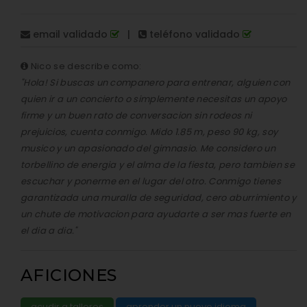
email validado
|
teléfono validado
Nico se describe como:
"Hola! Si buscas un companero para entrenar, alguien con
quien ir a un concierto o simplemente necesitas un apoyo
firme y un buen rato de conversacion sin rodeos ni
prejuicios, cuenta conmigo. Mido 1.85 m, peso 90 kg, soy
musico y un apasionado del gimnasio. Me considero un
torbellino de energia y el alma de la fiesta, pero tambien se
escuchar y ponerme en el lugar del otro. Conmigo tienes
garantizada una muralla de seguridad, cero aburrimiento y
un chute de motivacion para ayudarte a ser mas fuerte en
el dia a dia."
AFICIONES
acudir a talleres
aprender un nuevo idioma