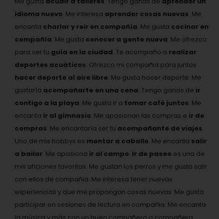
Me gusta
acudir a talleres
. Tengo ganas de
aprender un
idioma nuevo
. Me interesa
aprender cosas nuevas
. Me
encanta
charlar y reir en compañía
. Me gusta
cocinar en
compañía
. Me gusta
conocer a gente nueva
. Me ofrezco
para ser tu
guía en la ciudad
. Te acompaño a
realizar
deportes acuáticos
. Ofrezco mi compañia para juntos
hacer deporte al aire libre
. Me gusta hacer deporte. Me
gustaría
acompañarte en una cena
. Tengo ganas de
ir
contigo a la playa
. Me gusta ir a
tomar café juntos
. Me
encanta
ir al gimnasio
. Me apasionan las compras e
ir de
compras
. Me encantaría ser tu
acompañante de viajes
.
Uno de mis hobbys es
montar a caballo
. Me encanta
salir
a bailar
. Me apasiona
ir al campo
.
Ir de paseo
es una de
mis aficiones favoritas. Me gustan los perros y me gusta salir
con ellos de compañia. Me interesa tener nuevas
experiencias y que me propongan cosas nuevas. Me gusta
participar en sesiones de lectura en compañia. Me encanta
la música y más con un buen compañero o compañera.