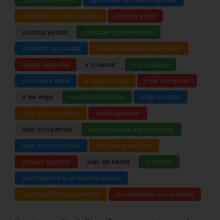
aprender cosas nuevas
charlar y reir
cocinar juntos
conocer gente nueva
enseñar la ciudad
hacer deporte al aire libre
hacer deporte
ir a cenar
ir a la playa
ir a tomar café
ir al gimnasio
ir de compras
ir de viaje
montar a caballo
salir a bailar
salir a la montaña
salir a pasear
salir con perros
tener nuevas experiencias
leer en compañía
escuchar música
dibujar o pintar
salir de fiesta
ir al cine
acompañar a un evento social
acompañar a una boda
acompañar a una fiesta