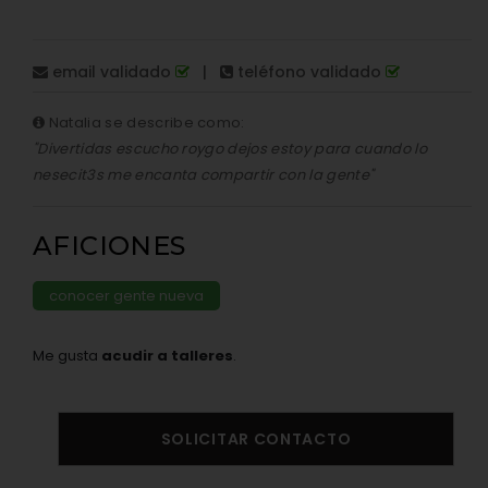
email validado
|
teléfono validado
Natalia se describe como:
"Divertidas escucho roygo dejos estoy para cuando lo
nesecit3s me encanta compartir con la gente"
AFICIONES
conocer gente nueva
Me gusta
acudir a talleres
.
SOLICITAR CONTACTO