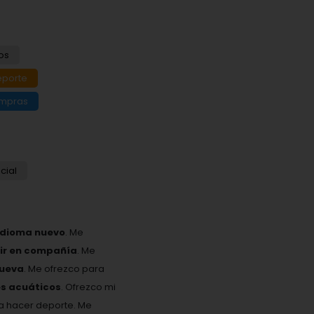
os
eporte
ompras
cial
idioma nuevo
. Me
eir en compañía
. Me
nueva
. Me ofrezco para
es acuáticos
. Ofrezco mi
ta hacer deporte. Me