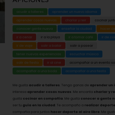
acudir a talleres
aprender un nuevo idioma
aprender cosas nuevas
charlar y reir
cocinar junt
conocer gente nueva
enseñar la ciudad
hacer d
ir a cenar
ir a la playa
ir a tomar café
ir de c
ir de viaje
salir a bailar
salir a pasear
tener nuevas experiencias
escuchar música
salir de fiesta
ir al cine
acompañar a un evento so
acompañar a una boda
acompañar a una fiesta
Me gusta
acudir a talleres
. Tengo ganas de
aprender un 
interesa
aprender cosas nuevas
. Me encanta
charlar y r
gusta
cocinar en compañía
. Me gusta
conocer a gente 
ser tu
guía en la ciudad
. Te acompaño a
realizar deport
compañia para juntos
hacer deporte al aire libre
. Me gus