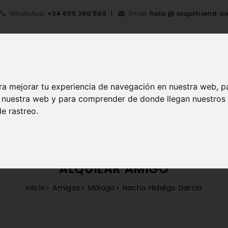
WhatsApp:
+34 655 360 560
Email:
hola @ alquifriend .c
ra mejorar tu experiencia de navegación en nuestra web, p
en nuestra web y para comprender de donde llegan nuestros
IO
¿QUÉ ES ALQUIFRIEND?
MI CUENTA
REGIS
e rastreo.
ALQUILAR AMIGO
Inicio
Amigos
Málaga
Nacho Hidalgo Garcia