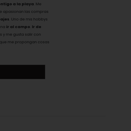
ontigo a la playa
. Me
Me apasionan las compras
ajes
. Uno de mis hobbys
ona
ir al campo
.
Ir de
s y me gusta salir con
 y que me propongan cosas