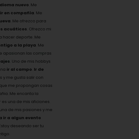
idioma nuevo
. Me
eir en compañía
. Me
nueva
. Me ofrezco para
es acuáticos
. Ofrezco mi
ta hacer deporte. Me
ontigo a la playa
. Me
Me apasionan las compras
ajes
. Uno de mis hobbys
ona
ir al campo
.
Ir de
s y me gusta salir con
 y que me propongan cosas
añia. Me encanta la
es una de mis aficiones.
s una de mis pasiones y me
ir a algun evento
Estoy deseando ser tu
tigo.