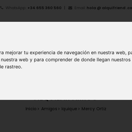
WhatsApp:
+34 655 360 560
Email:
hola @ alquifriend .c
ra mejorar tu experiencia de navegación en nuestra web, p
en nuestra web y para comprender de donde llegan nuestros
IO
¿QUÉ ES ALQUIFRIEND?
MI CUENTA
REGIS
e rastreo.
ALQUILAR AMIGO
Inicio
Amigos
Iquique
Mercy Ortiz