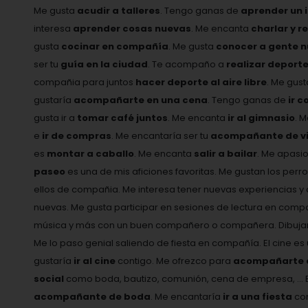
Me gusta
acudir a talleres
. Tengo ganas de
aprender un 
interesa
aprender cosas nuevas
. Me encanta
charlar y r
gusta
cocinar en compañía
. Me gusta
conocer a gente 
ser tu
guía en la ciudad
. Te acompaño a
realizar deport
compañia para juntos
hacer deporte al aire libre
. Me gus
gustaría
acompañarte en una cena
. Tengo ganas de
ir c
gusta ir a
tomar café juntos
. Me encanta
ir al gimnasio
. 
e
ir de compras
. Me encantaría ser tu
acompañante de vi
es
montar a caballo
. Me encanta
salir a bailar
. Me apasi
paseo
es una de mis aficiones favoritas. Me gustan los perro
ellos de compañia. Me interesa tener nuevas experiencias
nuevas. Me gusta participar en sesiones de lectura en comp
música y más con un buen compañero o compañera. Dibujar 
Me lo paso genial saliendo de fiesta en compañía. El cine e
gustaría
ir al cine
contigo. Me ofrezco para
acompañarte a 
social
como boda, bautizo, comunión, cena de empresa, ... 
acompañante de boda
. Me encantaría
ir a una fiesta
con