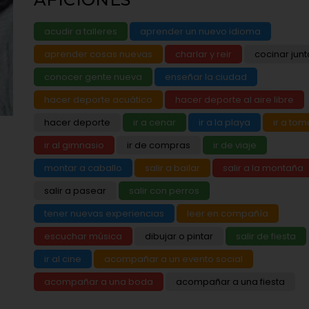
acudir a talleres
aprender un nuevo idioma
aprender cosas nuevas
charlar y reir
cocinar junt
conocer gente nueva
enseñar la ciudad
hacer deporte acuático
hacer deporte al aire libre
hacer deporte
ir a cenar
ir a la playa
ir a tom
ir al gimnasio
ir de compras
ir de viaje
montar a caballo
salir a bailar
salir a la montaña
salir a pasear
salir con perros
tener nuevas experiencias
leer en compañía
escuchar música
dibujar o pintar
salir de fiesta
ir al cine
acompañar a un evento social
acompañar a una boda
acompañar a una fiesta