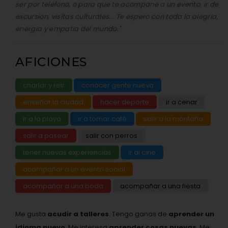
ser por telefono, o para que te acompane a un evento, ir de
excursion, visitas culturales... Te espero con toda la alegria,
energia y empatia del mundo."
AFICIONES
charlar y reir
conocer gente nueva
enseñar la ciudad
hacer deporte
ir a cenar
ir a la playa
ir a tomar café
salir a la montaña
salir a pasear
salir con perros
tener nuevas experiencias
ir al cine
acompañar a un evento social
acompañar a una boda
acompañar a una fiesta
Me gusta
acudir a talleres
. Tengo ganas de
aprender un
idioma nuevo
. Me interesa
aprender cosas nuevas
. Me