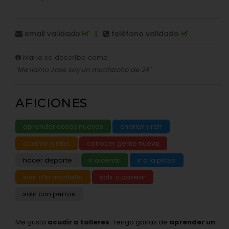
email validado
|
teléfono validado
Mario se describe como:
"Me llamo Jose soy un muchacho de 24"
AFICIONES
aprender cosas nuevas
charlar y reir
cocinar juntos
conocer gente nueva
hacer deporte
ir a cenar
ir a la playa
salir a la montaña
salir a pasear
salir con perros
Me gusta
acudir a talleres
. Tengo ganas de
aprender un