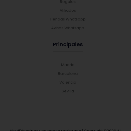
Regalos
Afiliados
Tiendas Whatsapp
Avisos Whatsapp
Principales
Madrid
Barcelona
Valencia
Sevilla
AlquiFriend® es una marca registrada | Copyright ©
2026 All