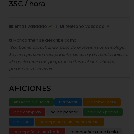
35€ / hora
email validado
|
teléfono validado
Maricarmen se describe como:
"Soy buena escuchando, pues de profesion soy psicologa.
Soy una persona transparente, sincera y de mente abierta.
Me gusta ponerme guapa, la cultura, el cine, charlar,
probar cosas nuevas."
AFICIONES
enseñar la ciudad
ir a cenar
ir a tomar café
ir de compras
salir a pasear
salir con perros
ir al cine
acompañar a un evento social
acompañar a una boda
acompañar a una fiesta