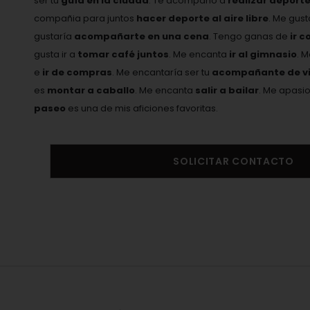
ser tu
guía en la ciudad
. Te acompaño a
realizar deport
compañia para juntos
hacer deporte al aire libre
. Me gus
gustaría
acompañarte en una cena
. Tengo ganas de
ir c
gusta ir a
tomar café juntos
. Me encanta
ir al gimnasio
. 
e
ir de compras
. Me encantaría ser tu
acompañante de vi
es
montar a caballo
. Me encanta
salir a bailar
. Me apasi
paseo
es una de mis aficiones favoritas.
SOLICITAR CONTACTO