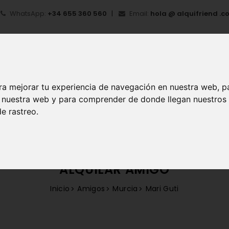
WhatsApp:
+34 655 360 560
Email:
hola @ alquifriend .c
ra mejorar tu experiencia de navegación en nuestra web, p
en nuestra web y para comprender de donde llegan nuestros
IO
¿QUÉ ES ALQUIFRIEND?
MI CUENTA
REGIS
e rastreo.
ALQUILAR AMIGO
Inicio
Amigos
Murcia
Mari Guti