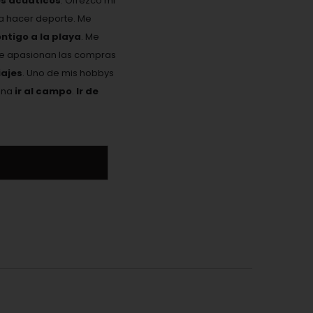
es acuáticos
. Ofrezco mi
ta hacer deporte. Me
ontigo a la playa
. Me
Me apasionan las compras
ajes
. Uno de mis hobbys
ona
ir al campo
.
Ir de