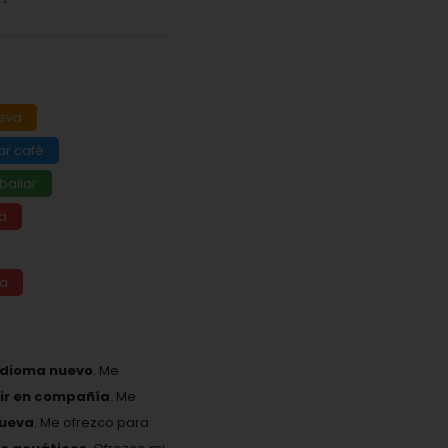
"
eva
ar café
 bailar
a
da
idioma nuevo
. Me
eir en compañía
. Me
nueva
. Me ofrezco para