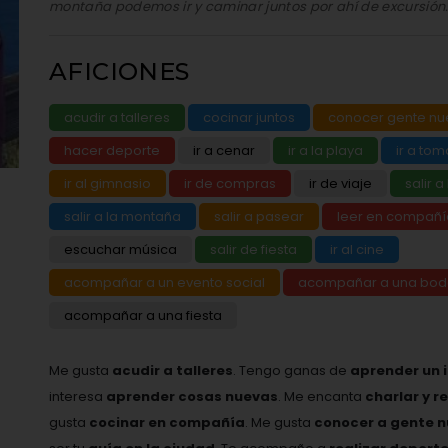
montaña podemos ir y caminar juntos por ahí de excursión.
AFICIONES
acudir a talleres
cocinar juntos
conocer gente nu
hacer deporte
ir a cenar
ir a la playa
ir a tom
ir al gimnasio
ir de compras
ir de viaje
salir a
salir a la montaña
salir a pasear
leer en compañí
escuchar música
salir de fiesta
ir al cine
acompañar a un evento social
acompañar a una bo
acompañar a una fiesta
Me gusta
acudir a talleres
. Tengo ganas de
aprender un 
interesa
aprender cosas nuevas
. Me encanta
charlar y r
gusta
cocinar en compañía
. Me gusta
conocer a gente 