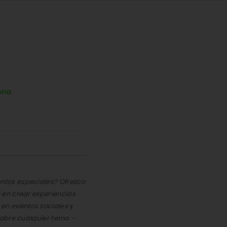
ona
tos especiales? Ofrezco
en crear experiencias
en eventos sociales y
sobre cualquier tema -