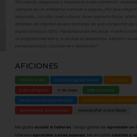
Discrecion, elegancia y respeto en todo momento -Atencio
siempre en un ambiente comodo y seguro ¿Por que elegir
educada, con alto nivel cultural, buen aspecto fisico, atletic
detalles. Mi objetivo es que disfrutes de una compania ag
expectativas al 100%. Flexibilidad de Servicios: Puedes co
acompanamientos o, si ambos lo deseamos, explorar acu
personalizados. Escribeme y hablamos!"
AFICIONES
charlar y reir
conocer gente nueva
ir a cenar
ir de compras
ir de viaje
salir a pasear
tener nuevas experiencias
acompañar a un evento so
acompañar a una boda
acompañar a una fiesta
Me gusta
acudir a talleres
. Tengo ganas de
aprender un 
interesa
aprender cosas nuevas
. Me encanta
charlar y r