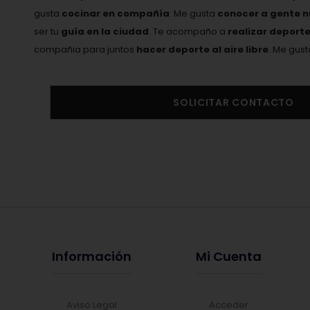
gusta
cocinar en compañía
. Me gusta
conocer a gente 
ser tu
guía en la ciudad
. Te acompaño a
realizar deport
compañia para juntos
hacer deporte al aire libre
. Me gus
SOLICITAR CONTACTO
Información
Mi Cuenta
Aviso Legal
Acceder