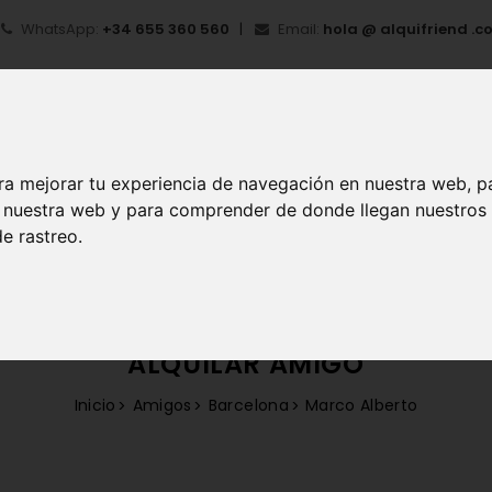
WhatsApp:
+34 655 360 560
Email:
hola @ alquifriend .c
ra mejorar tu experiencia de navegación en nuestra web, p
en nuestra web y para comprender de donde llegan nuestros
IO
¿QUÉ ES ALQUIFRIEND?
MI CUENTA
REGIS
e rastreo.
ALQUILAR AMIGO
Inicio
Amigos
Barcelona
Marco Alberto