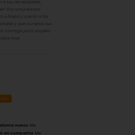
n a tus necesidades,
me? Soy una persona
o y limpio y atento a los
radable y que cumplas tus
ntar conmigo para simples
erdos mas
cial
idioma nuevo
. Me
eir en compañía
. Me