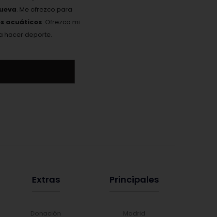
nueva
. Me ofrezco para
es acuáticos
. Ofrezco mi
ta hacer deporte.
Extras
Principales
Donación
Madrid