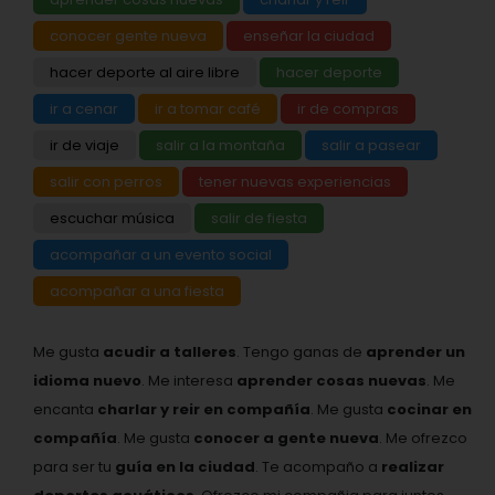
conocer gente nueva
enseñar la ciudad
hacer deporte al aire libre
hacer deporte
ir a cenar
ir a tomar café
ir de compras
ir de viaje
salir a la montaña
salir a pasear
salir con perros
tener nuevas experiencias
escuchar música
salir de fiesta
acompañar a un evento social
acompañar a una fiesta
Me gusta
acudir a talleres
. Tengo ganas de
aprender un
idioma nuevo
. Me interesa
aprender cosas nuevas
. Me
encanta
charlar y reir en compañía
. Me gusta
cocinar en
compañía
. Me gusta
conocer a gente nueva
. Me ofrezco
para ser tu
guía en la ciudad
. Te acompaño a
realizar