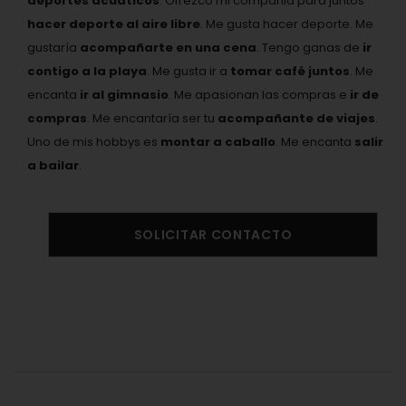
deportes acuáticos
. Ofrezco mi compañia para juntos
hacer deporte al aire libre
. Me gusta hacer deporte. Me
gustaría
acompañarte en una cena
. Tengo ganas de
ir
contigo a la playa
. Me gusta ir a
tomar café juntos
. Me
encanta
ir al gimnasio
. Me apasionan las compras e
ir de
compras
. Me encantaría ser tu
acompañante de viajes
.
Uno de mis hobbys es
montar a caballo
. Me encanta
salir
a bailar
.
SOLICITAR CONTACTO