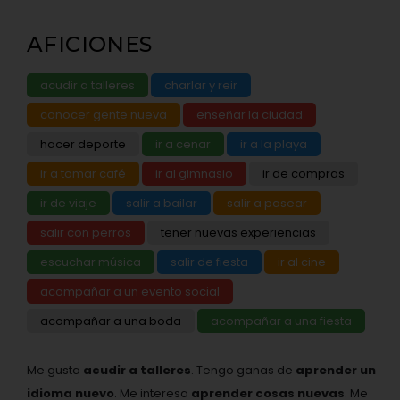
AFICIONES
acudir a talleres
charlar y reir
conocer gente nueva
enseñar la ciudad
hacer deporte
ir a cenar
ir a la playa
ir a tomar café
ir al gimnasio
ir de compras
ir de viaje
salir a bailar
salir a pasear
salir con perros
tener nuevas experiencias
escuchar música
salir de fiesta
ir al cine
acompañar a un evento social
acompañar a una boda
acompañar a una fiesta
Me gusta
acudir a talleres
. Tengo ganas de
aprender un
idioma nuevo
. Me interesa
aprender cosas nuevas
. Me