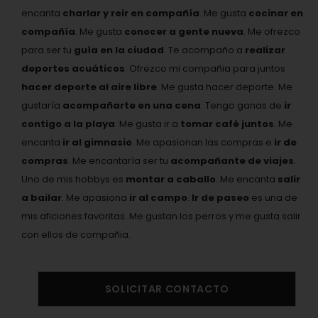
encanta
charlar y reir en compañía
. Me gusta
cocinar en
compañía
. Me gusta
conocer a gente nueva
. Me ofrezco
para ser tu
guía en la ciudad
. Te acompaño a
realizar
deportes acuáticos
. Ofrezco mi compañia para juntos
hacer deporte al aire libre
. Me gusta hacer deporte. Me
gustaría
acompañarte en una cena
. Tengo ganas de
ir
contigo a la playa
. Me gusta ir a
tomar café juntos
. Me
encanta
ir al gimnasio
. Me apasionan las compras e
ir de
compras
. Me encantaría ser tu
acompañante de viajes
.
Uno de mis hobbys es
montar a caballo
. Me encanta
salir
a bailar
. Me apasiona
ir al campo
.
Ir de paseo
es una de
mis aficiones favoritas. Me gustan los perros y me gusta salir
con ellos de compañia.
SOLICITAR CONTACTO