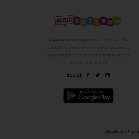
Alquile un amigo
para ir a un evento
o fiesta, aprender una nueva habilidad
o pasatiempo, conocer gente nueva o
mostrar la ciudad
Social:
AlquiFriend® es 