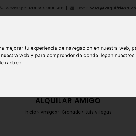
WhatsApp:
+34 655 360 560
Email:
hola @ alquifriend .c
ra mejorar tu experiencia de navegación en nuestra web, p
en nuestra web y para comprender de donde llegan nuestros
e rastreo.
IO
¿QUÉ ES ALQUIFRIEND?
MI CUENTA
REGIS
ALQUILAR AMIGO
Inicio
Amigos
Granada
Luis Villegas